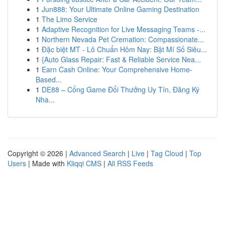
1
Jun888: Your Ultimate Online Gaming Destination
1
The Limo Service
1
Adaptive Recognition for Live Messaging Teams -...
1
Northern Nevada Pet Cremation: Compassionate...
1
Đặc biệt MT - Lô Chuẩn Hôm Nay: Bật Mí Số Siêu...
1
{Auto Glass Repair: Fast & Reliable Service Nea...
1
Earn Cash Online: Your Comprehensive Home-
Based...
1
DE88 – Cổng Game Đổi Thưởng Uy Tín, Đăng Ký
Nha...
Copyright © 2026 |
Advanced Search
|
Live
|
Tag Cloud
|
Top
Users
| Made with
Kliqqi CMS
|
All RSS Feeds