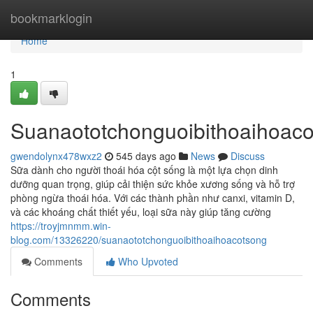
Home
bookmarklogin
Home
1
Suanaototchonguoibithoaihoac
gwendolynx478wxz2
545 days ago
News
Discuss
Sữa dành cho người thoái hóa cột sống là một lựa chọn dinh
dưỡng quan trọng, giúp cải thiện sức khỏe xương sống và hỗ trợ
phòng ngừa thoái hóa. Với các thành phần như canxi, vitamin D,
và các khoáng chất thiết yếu, loại sữa này giúp tăng cường
https://troyjmnmm.win-
blog.com/13326220/suanaototchonguoibithoaihoacotsong
Comments
Who Upvoted
Comments