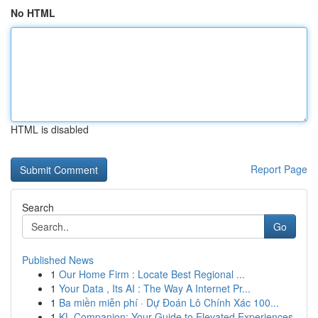
No HTML
HTML is disabled
Report Page
Search
Go
Published News
1
Our Home Firm : Locate Best Regional ...
1
Your Data , Its AI : The Way A Internet Pr...
1
Ba miền miễn phí · Dự Đoán Lô Chính Xác 100...
1
KL Companion: Your Guide to Elevated Experiences