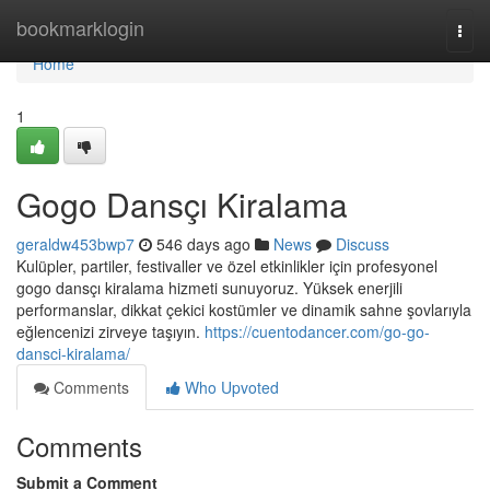
Home
bookmarklogin
Togg
navi
Home
1
Gogo Dansçı Kiralama
geraldw453bwp7
546 days ago
News
Discuss
Kulüpler, partiler, festivaller ve özel etkinlikler için profesyonel
gogo dansçı kiralama hizmeti sunuyoruz. Yüksek enerjili
performanslar, dikkat çekici kostümler ve dinamik sahne şovlarıyla
eğlencenizi zirveye taşıyın.
https://cuentodancer.com/go-go-
dansci-kiralama/
Comments
Who Upvoted
Comments
Submit a Comment