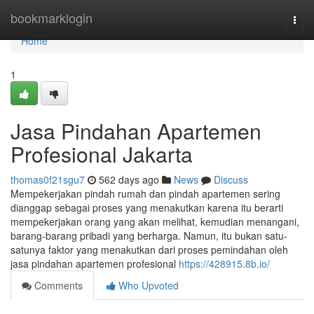
Home
bookmarklogin
Togg
navi
Home
1
Jasa Pindahan Apartemen
Profesional Jakarta
thomas0f21sgu7
562 days ago
News
Discuss
Mempekerjakan pindah rumah dan pindah apartemen sering
dianggap sebagai proses yang menakutkan karena itu berarti
mempekerjakan orang yang akan melihat, kemudian menangani,
barang-barang pribadi yang berharga. Namun, itu bukan satu-
satunya faktor yang menakutkan dari proses pemindahan oleh
jasa pindahan apartemen profesional
https://428915.8b.io/
Comments
Who Upvoted