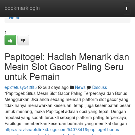
Home
bookmarklogin
Togg
navi
Home
1
Papitogel: Hadiah Menarik dan
Mesin Slot Gacor Paling Seru
untuk Pemain
epictetusy542tlf5
563 days ago
News
Discuss
"Papitogel: Situs Mesin Slot Gacor Paling Terpercaya dan Bonus
Menggiurkan Jika anda sedang mencari platform slot gacor yang
tidak hanya menawarkan keseruan, tetapi juga kesempatan besar
untuk menang, maka Papitogel adalah opsi yang tepat. Dengan
reputasi yang sudah terbukti sebagai platform paling terpercaya,
Papitogel memberikan keseruan bermain yang memikat dengan
https://travisnaolr.link4blogs.com/54073416/papitogel-bonus-