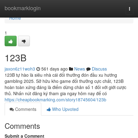
Home
bookmarklogin
Togg
navi
Home
1
123B
jaxon6z11woh3
561 days ago
News
Discuss
123B tự hào là siêu nhà cái đổi thưởng đón đầu xu hướng
gambling 2025. Sở hữu kho game đổi thưởng cực chất, 123B
hoàn toàn xứng đáng là điểm dừng chân số 1 đối với giới cược
thủ. Nhấn nút đăng ký tham gia ngay hôm nay để có
https://cheapbookmarking.com/story18745604/123b
Comments
Who Upvoted
Comments
Submit a Comment