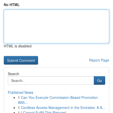
No HTML
HTML is disabled
Report Page
Search
Go
Published News
1
Can You Execute Commission-Based Promotion
With...
1
Cordless Access Management in the Emirates: A A...
1
I Cannot Fulfill This Request