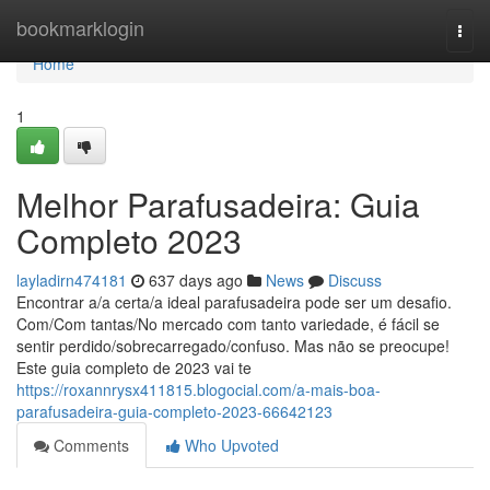
Home
bookmarklogin
Togg
navi
Home
1
Melhor Parafusadeira: Guia
Completo 2023
layladirn474181
637 days ago
News
Discuss
Encontrar a/a certa/a ideal parafusadeira pode ser um desafio.
Com/Com tantas/No mercado com tanto variedade, é fácil se
sentir perdido/sobrecarregado/confuso. Mas não se preocupe!
Este guia completo de 2023 vai te
https://roxannrysx411815.blogocial.com/a-mais-boa-
parafusadeira-guia-completo-2023-66642123
Comments
Who Upvoted