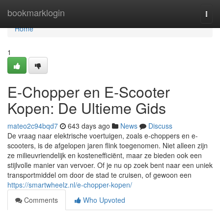
Home
bookmarklogin
Togg
navi
Home
1
E-Chopper en E-Scooter
Kopen: De Ultieme Gids
mateo2c94bqd7
643 days ago
News
Discuss
De vraag naar elektrische voertuigen, zoals e-choppers en e-
scooters, is de afgelopen jaren flink toegenomen. Niet alleen zijn
ze milieuvriendelijk en kostenefficiënt, maar ze bieden ook een
stijlvolle manier van vervoer. Of je nu op zoek bent naar een uniek
transportmiddel om door de stad te cruisen, of gewoon een
https://smartwheelz.nl/e-chopper-kopen/
Comments
Who Upvoted