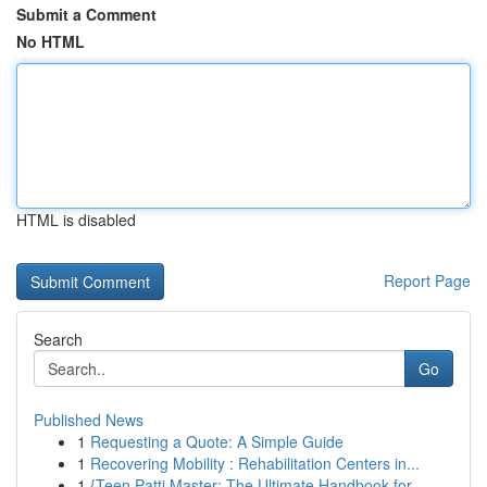
Submit a Comment
No HTML
HTML is disabled
Report Page
Search
Go
Published News
1
Requesting a Quote: A Simple Guide
1
Recovering Mobility : Rehabilitation Centers in...
1
{Teen Patti Master: The Ultimate Handbook for...