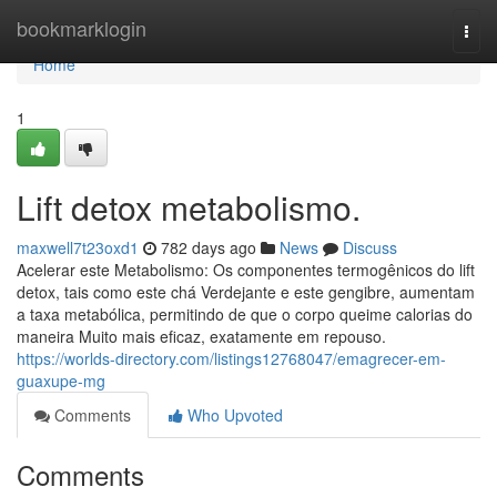
Home
bookmarklogin
Togg
navi
Home
1
Lift detox metabolismo.
maxwell7t23oxd1
782 days ago
News
Discuss
Acelerar este Metabolismo: Os componentes termogênicos do lift
detox, tais como este chá Verdejante e este gengibre, aumentam
a taxa metabólica, permitindo de que o corpo queime calorias do
maneira Muito mais eficaz, exatamente em repouso.
https://worlds-directory.com/listings12768047/emagrecer-em-
guaxupe-mg
Comments
Who Upvoted
Comments