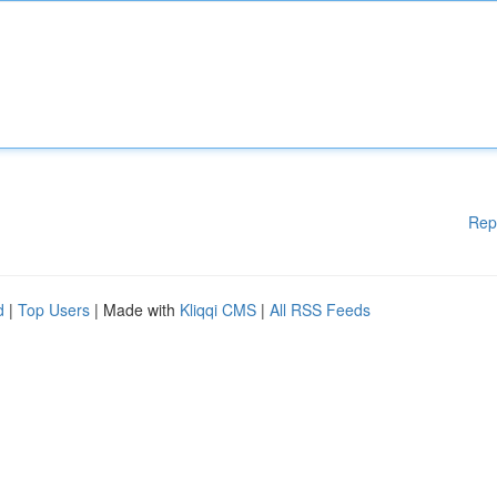
Rep
d
|
Top Users
| Made with
Kliqqi CMS
|
All RSS Feeds