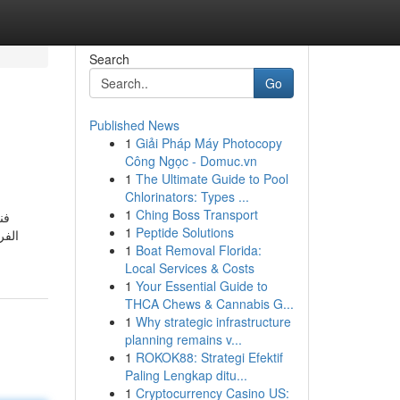
Search
Go
Published News
1
Giải Pháp Máy Photocopy
Công Ngọc - Domuc.vn
1
The Ultimate Guide to Pool
Chlorinators: Types ...
1
Ching Boss Transport
فن
1
Peptide Solutions
الفر
1
Boat Removal Florida:
Local Services & Costs
1
Your Essential Guide to
THCA Chews & Cannabis G...
1
Why strategic infrastructure
planning remains v...
1
ROKOK88: Strategi Efektif
Paling Lengkap ditu...
1
Cryptocurrency Casino US: